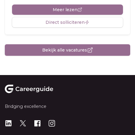
Meer lezen
Direct solliciteren
Bekijk alle vacatures
Footer
Bridging excellence
LinkedIn
X
X
Instagram