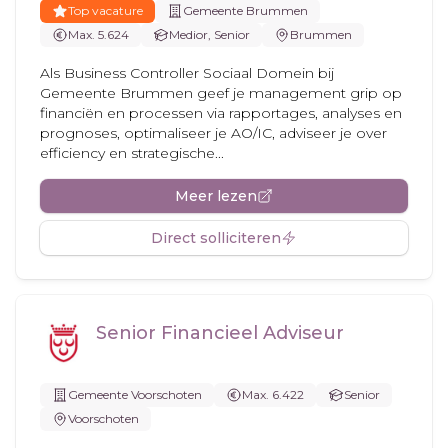
Top vacature
Gemeente Brummen
Max. 5.624
Medior, Senior
Brummen
Als Business Controller Sociaal Domein bij
Gemeente Brummen geef je management grip op
financiën en processen via rapportages, analyses en
prognoses, optimaliseer je AO/IC, adviseer je over
efficiency en strategische...
Meer lezen
Direct solliciteren
Senior Financieel Adviseur
Gemeente Voorschoten
Max. 6.422
Senior
Voorschoten