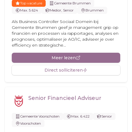
Top vacature
Gemeente Brummen
Max. 5.624
Medior, Senior
Brummen
Als Business Controller Sociaal Domein bij
Gemeente Brummen geef je management grip op
financiën en processen via rapportages, analyses en
prognoses, optimaliseer je AO/IC, adviseer je over
efficiency en strategische...
Meer lezen
Direct solliciteren
Senior Financieel Adviseur
Gemeente Voorschoten
Max. 6.422
Senior
Voorschoten