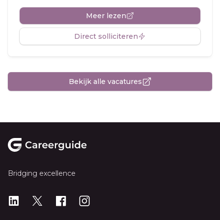
Meer lezen
Direct solliciteren
Bekijk alle vacatures
Footer
Bridging excellence
LinkedIn
X
X
Instagram