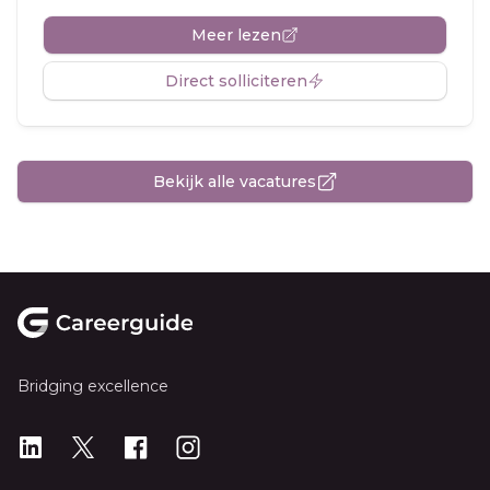
Meer lezen
Direct solliciteren
Bekijk alle vacatures
Footer
Bridging excellence
LinkedIn
X
X
Instagram