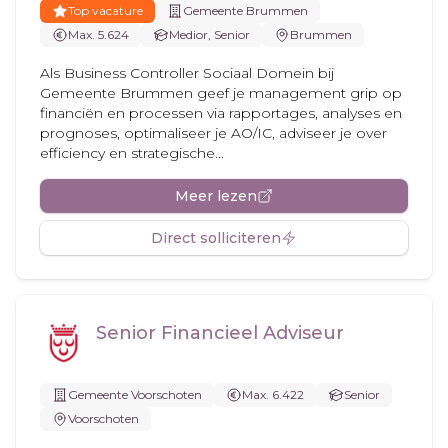
Top vacature
Gemeente Brummen
Max. 5.624
Medior, Senior
Brummen
Als Business Controller Sociaal Domein bij
Gemeente Brummen geef je management grip op
financiën en processen via rapportages, analyses en
prognoses, optimaliseer je AO/IC, adviseer je over
efficiency en strategische...
Meer lezen
Direct solliciteren
Senior Financieel Adviseur
Gemeente Voorschoten
Max. 6.422
Senior
Voorschoten