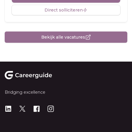
Direct solliciteren
Bekijk alle vacatures
Footer
Bridging excellence
LinkedIn
X
X
Instagram