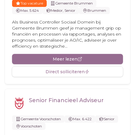
Top vacature
Gemeente Brummen
Max. 5.624
Medior, Senior
Brummen
Als Business Controller Sociaal Domein bij
Gemeente Brummen geef je management grip op
financiën en processen via rapportages, analyses en
prognoses, optimaliseer je AO/IC, adviseer je over
efficiency en strategische...
Meer lezen
Direct solliciteren
Senior Financieel Adviseur
Gemeente Voorschoten
Max. 6.422
Senior
Voorschoten