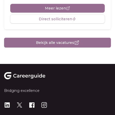
Meer lezen
Direct solliciteren
Bekijk alle vacatures
Footer
Bridging excellence
LinkedIn
X
X
Instagram