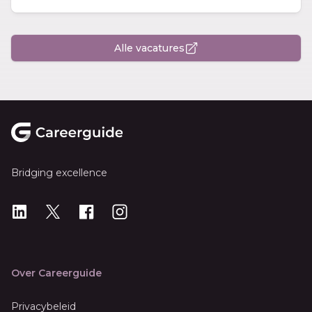
Alle vacatures
Footer
Bridging excellence
LinkedIn
X
X
Instagram
Over Careerguide
Privacybeleid